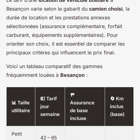
Le tarif d’une
location de véhicule utilitaire
à
Besançon varie selon le gabarit du
camion choisi
, la
durée de location et les prestations annexes
sélectionnées (assurance complémentaire, forfait
carburant, équipements supplémentaires). Pour
orienter son choix, il est essentiel de comparer les
principaux critères qui influencent le prix final.
Voici un tableau comparatif des gammes
fréquemment louées à
Besançon
:
🚥
💶 Tarif
🔄 Km
📊 Taille
Assurance
jour
inclus
utilitaire
de base
semaine
(base)
incluse
Petit
42 – 65