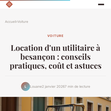
Accueil
›
Voiture
VOITURE
Location d'un utilitaire à
besançon : conseils
pratiques, coût et astuces
Louane
2 janvier 2026
7 min de lecture
L